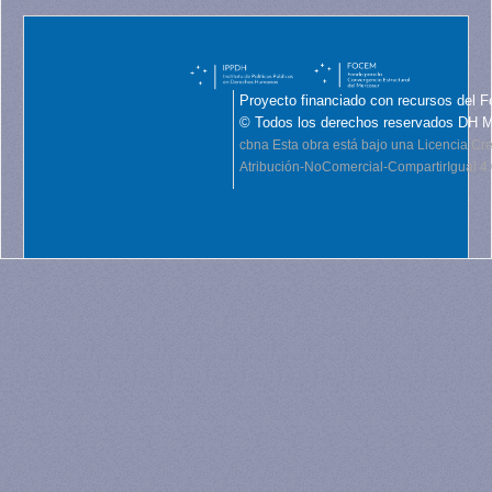
Proyecto financiado con recursos del F
© Todos los derechos reservados DH 
cbna
Esta obra está bajo una Licencia C
Atribución-NoComercial-CompartirIgual 4.0