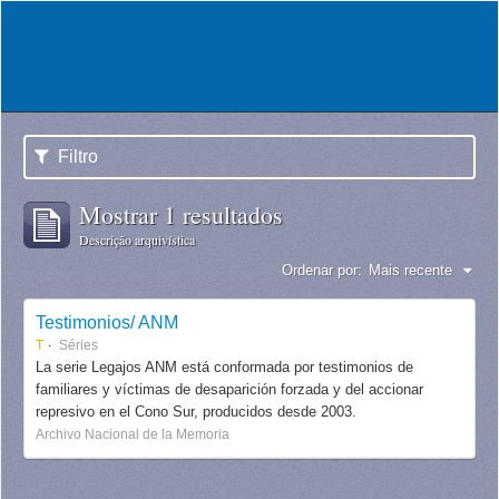
Filtro
Mostrar 1 resultados
Descrição arquivística
Ordenar por:
Mais recente
Testimonios/ ANM
T
Séries
La serie Legajos ANM está conformada por testimonios de
familiares y víctimas de desaparición forzada y del accionar
represivo en el Cono Sur, producidos desde 2003.
Archivo Nacional de la Memoria