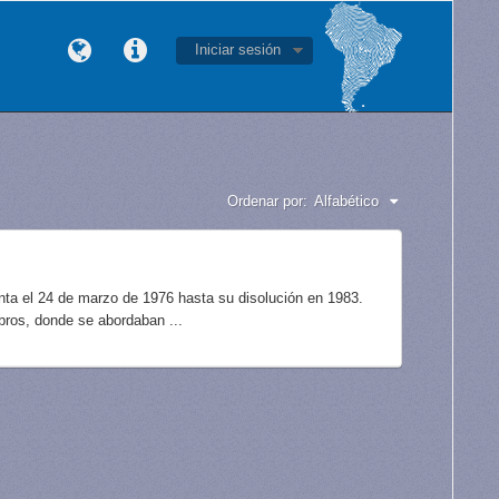
Iniciar sesión
Ordenar por:
Alfabético
unta el 24 de marzo de 1976 hasta su disolución en 1983.
bros, donde se abordaban ...