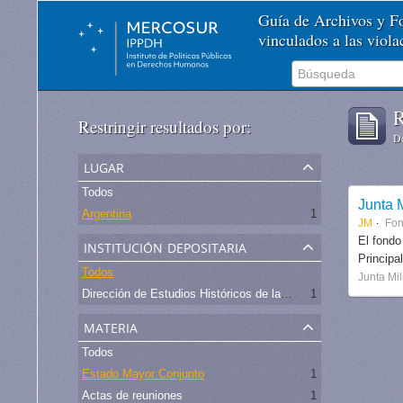
Guía de Archivos y 
vinculados a las viol
R
Restringir resultados por:
De
lugar
Todos
Junta M
Argentina
1
JM
Fo
institución depositaria
El fondo
Principa
Todos
Junta Mil
Dirección de Estudios Históricos de la Fuerza Aérea
1
materia
Todos
Estado Mayor Conjunto
1
Actas de reuniones
1