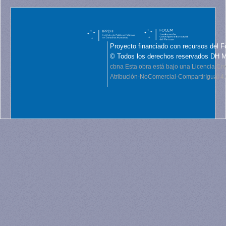
Proyecto financiado con recursos del F
© Todos los derechos reservados DH 
cbna
Esta obra está bajo una Licencia C
Atribución-NoComercial-CompartirIgual 4.0