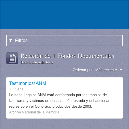
Filtros
Relación de 1 Fondos Documentales
Descripción archivística
Ordenar por:
Más reciente
Testimonios/ ANM
T
Serie
La serie Legajos ANM está conformada por testimonios de
familiares y víctimas de desaparición forzada y del accionar
represivo en el Cono Sur, producidos desde 2003.
Archivo Nacional de la Memoria