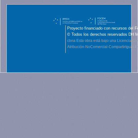
Proyecto financiado con recursos del F
© Todos los derechos reservados DH 
cbna
Esta obra está bajo una Licencia C
Atribución-NoComercial-CompartirIgual 4.0