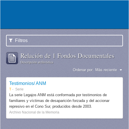
Filtros
Relación de 1 Fondos Documentales
Descripción archivística
Ordenar por:
Más reciente
Testimonios/ ANM
T
Serie
La serie Legajos ANM está conformada por testimonios de
familiares y víctimas de desaparición forzada y del accionar
represivo en el Cono Sur, producidos desde 2003.
Archivo Nacional de la Memoria