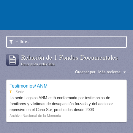
Filtros
Relación de 1 Fondos Documentales
Descripción archivística
Ordenar por:
Más reciente
Testimonios/ ANM
T
Serie
La serie Legajos ANM está conformada por testimonios de
familiares y víctimas de desaparición forzada y del accionar
represivo en el Cono Sur, producidos desde 2003.
Archivo Nacional de la Memoria