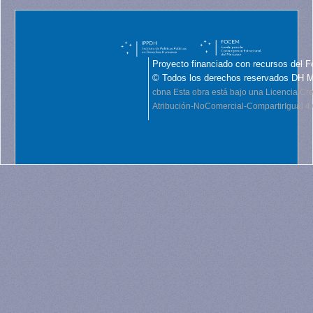
Proyecto financiado con recursos del F
© Todos los derechos reservados DH 
cbna
Esta obra está bajo una Licencia C
Atribución-NoComercial-CompartirIgual 4.0