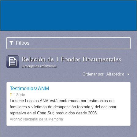
Filtros
Relación de 1 Fondos Documentales
Descripción archivística
Ordenar por:
Alfabético
Testimonios/ ANM
T
Serie
La serie Legajos ANM está conformada por testimonios de
familiares y víctimas de desaparición forzada y del accionar
represivo en el Cono Sur, producidos desde 2003.
Archivo Nacional de la Memoria