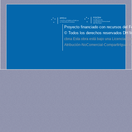
Proyecto financiado con recursos del F
© Todos los derechos reservados DH 
cbna
Esta obra está bajo una Licencia C
Atribución-NoComercial-CompartirIgual 4.0