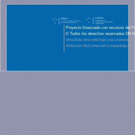
Proyecto financiado con recursos del F
© Todos los derechos reservados DH 
cbna
Esta obra está bajo una Licencia C
Atribución-NoComercial-CompartirIgual 4.0