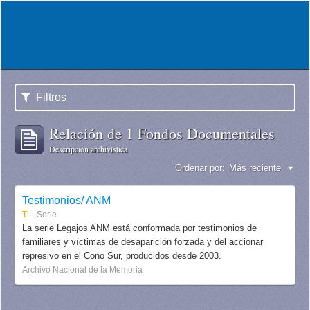
Filtros
Relación de 1 Fondos Documentales
Descripción archivística
Ordenar por:
Más reciente
Testimonios/ ANM
T
Serie
La serie Legajos ANM está conformada por testimonios de
familiares y víctimas de desaparición forzada y del accionar
represivo en el Cono Sur, producidos desde 2003.
Archivo Nacional de la Memoria