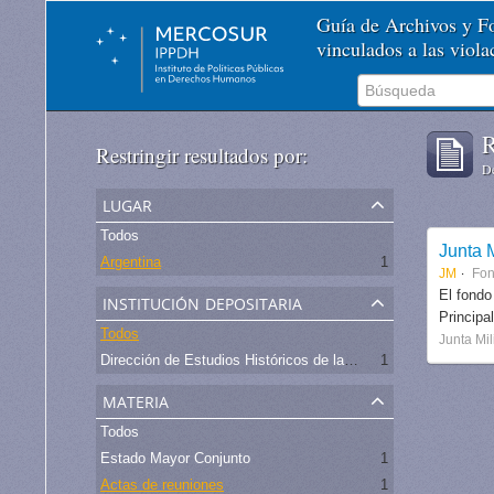
Guía de Archivos y 
vinculados a las viol
R
Restringir resultados por:
De
lugar
Todos
Junta M
Argentina
1
JM
Fo
institución depositaria
El fondo
Principa
Todos
Junta Mil
Dirección de Estudios Históricos de la Fuerza Aérea
1
materia
Todos
Estado Mayor Conjunto
1
Actas de reuniones
1