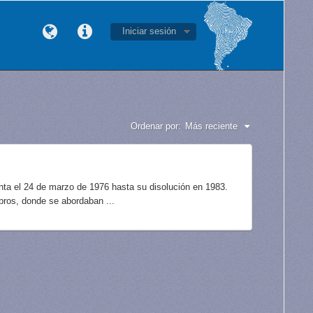
Iniciar sesión
Ordenar por:
Más reciente
unta el 24 de marzo de 1976 hasta su disolución en 1983.
bros, donde se abordaban ...