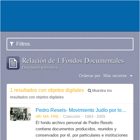
Filtros
Relación de 1 Fondos Documentales
Descripción archivística
Ordenar por:
Más reciente
1 resultados con objetos digitales
Muestra los
resultados con objetos digitales
Pedro Resels- Movimiento Judío por los Derechos Humanos
AR- MA- PRE
Colección
1983 - 2005
El fondo archivo personal de Pedro Resels
contiene documentos producidos, reunidos y
conservados por él, por particulares e instituciones