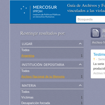
Guía de Archivos y 
vinculados a las viol
R
Restringir resultados por:
De
lugar
Archivo 
Todos
Testim
Argentina
1
T
Serie
institución depositaria
La serie
produci
Todos
Archivo 
Archivo Nacional de la Memoria
1
materia
Todos
Víctimas
1
Desaparición forzada
1