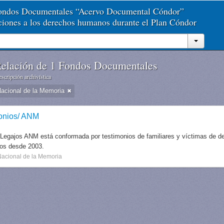
Fondos Documentales “Acervo Documental Cóndor”
aciones a los derechos humanos durante el Plan Cóndor
elación de 1 Fondos Documentales
scripción archivística
Nacional de la Memoria
onios/ ANM
 Legajos ANM está conformada por testimonios de familiares y víctimas de des
dos desde 2003.
Nacional de la Memoria