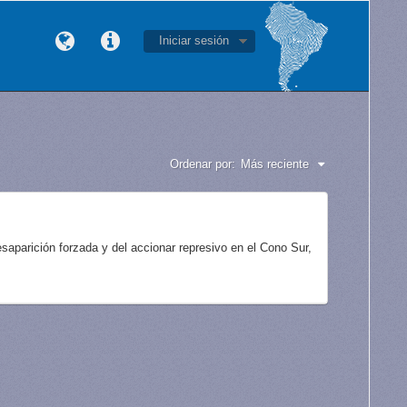
Iniciar sesión
Ordenar por:
Más reciente
aparición forzada y del accionar represivo en el Cono Sur,