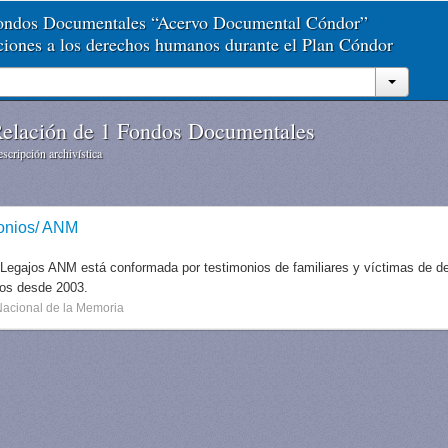
Fondos Documentales “Acervo Documental Cóndor”
aciones a los derechos humanos durante el Plan Cóndor
elación de 1 Fondos Documentales
scripción archivística
onios/ ANM
 Legajos ANM está conformada por testimonios de familiares y víctimas de des
dos desde 2003.
Nacional de la Memoria