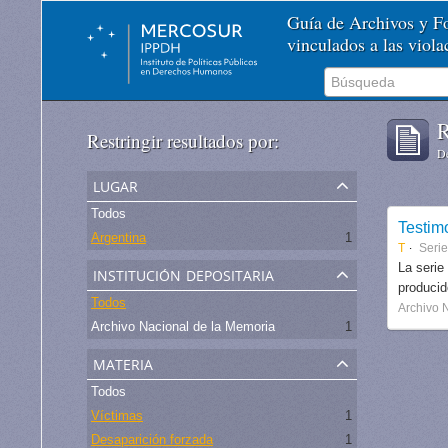
Guía de Archivos y 
vinculados a las viol
R
Restringir resultados por:
De
lugar
Todos
Testim
Argentina
1
T
Serie
institución depositaria
La serie
produci
Todos
Archivo 
Archivo Nacional de la Memoria
1
materia
Todos
Víctimas
1
Desaparición forzada
1