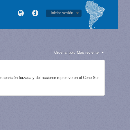
Iniciar sesión
Ordenar por:
Más reciente
aparición forzada y del accionar represivo en el Cono Sur,