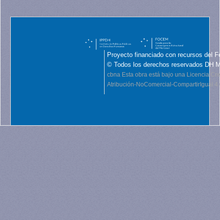
Proyecto financiado con recursos del F
© Todos los derechos reservados DH 
cbna
Esta obra está bajo una Licencia C
Atribución-NoComercial-CompartirIgual 4.0