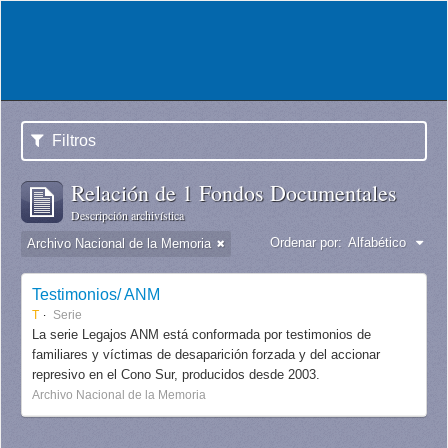
Filtros
Relación de 1 Fondos Documentales
Descripción archivística
Ordenar por:
Alfabético
Archivo Nacional de la Memoria
Testimonios/ ANM
T
Serie
La serie Legajos ANM está conformada por testimonios de
familiares y víctimas de desaparición forzada y del accionar
represivo en el Cono Sur, producidos desde 2003.
Archivo Nacional de la Memoria