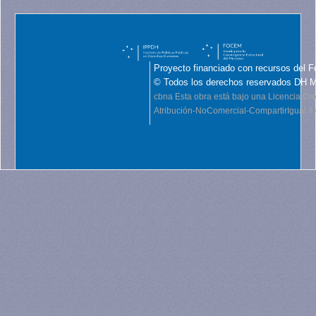
Proyecto financiado con recursos del F
© Todos los derechos reservados DH 
cbna
Esta obra está bajo una Licencia C
Atribución-NoComercial-CompartirIgual 4.0