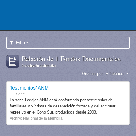
Filtros
Relación de 1 Fondos Documentales
Descripción archivística
Ordenar por:
Alfabético
Testimonios/ ANM
T
Serie
La serie Legajos ANM está conformada por testimonios de
familiares y víctimas de desaparición forzada y del accionar
represivo en el Cono Sur, producidos desde 2003.
Archivo Nacional de la Memoria