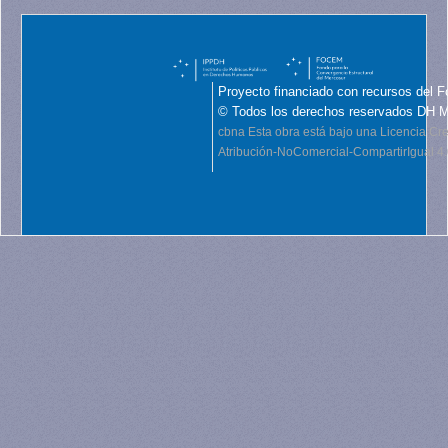
Proyecto financiado con recursos del F
© Todos los derechos reservados DH 
cbna
Esta obra está bajo una Licencia C
Atribución-NoComercial-CompartirIgual 4.0