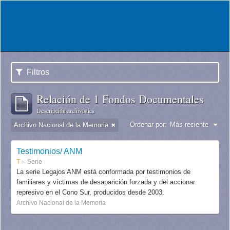
Filtros
Relación de 1 Fondos Documentales
Descripción archivística
Ordenar por:
Más reciente
Archivo Nacional de la Memoria
Testimonios/ ANM
T
Serie
La serie Legajos ANM está conformada por testimonios de
familiares y víctimas de desaparición forzada y del accionar
represivo en el Cono Sur, producidos desde 2003.
Archivo Nacional de la Memoria