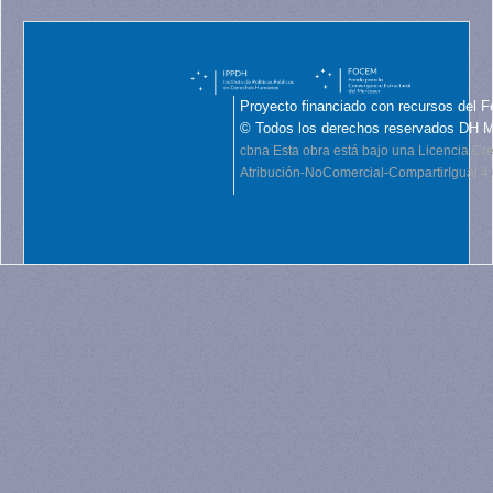
Proyecto financiado con recursos del F
© Todos los derechos reservados DH 
cbna
Esta obra está bajo una Licencia C
Atribución-NoComercial-CompartirIgual 4.0