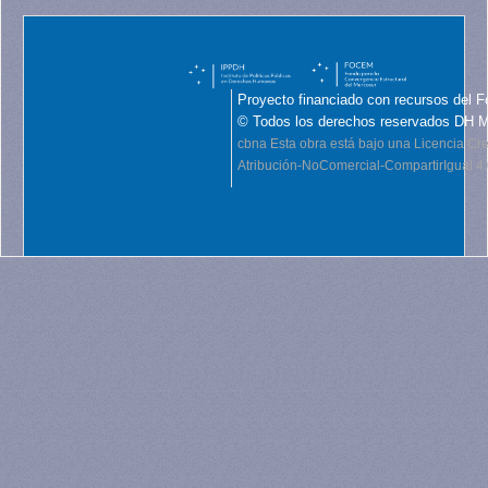
Proyecto financiado con recursos del F
© Todos los derechos reservados DH 
cbna
Esta obra está bajo una Licencia C
Atribución-NoComercial-CompartirIgual 4.0