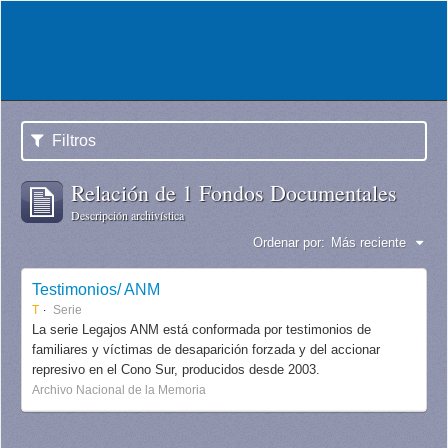
Filtros
Relación de 1 Fondos Documentales
Descripción archivística
Ordenar por:
Más reciente
Testimonios/ ANM
T
Serie
La serie Legajos ANM está conformada por testimonios de
familiares y víctimas de desaparición forzada y del accionar
represivo en el Cono Sur, producidos desde 2003.
Archivo Nacional de la Memoria