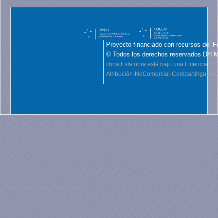
Proyecto financiado con recursos del F
© Todos los derechos reservados DH 
cbna
Esta obra está bajo una Licencia C
Atribución-NoComercial-CompartirIgual 4.0