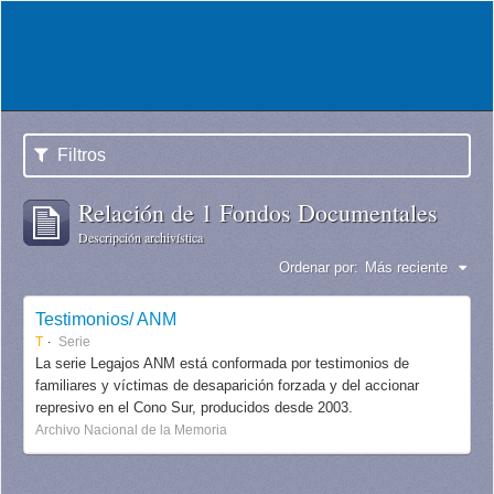
Filtros
Relación de 1 Fondos Documentales
Descripción archivística
Ordenar por:
Más reciente
Testimonios/ ANM
T
Serie
La serie Legajos ANM está conformada por testimonios de
familiares y víctimas de desaparición forzada y del accionar
represivo en el Cono Sur, producidos desde 2003.
Archivo Nacional de la Memoria