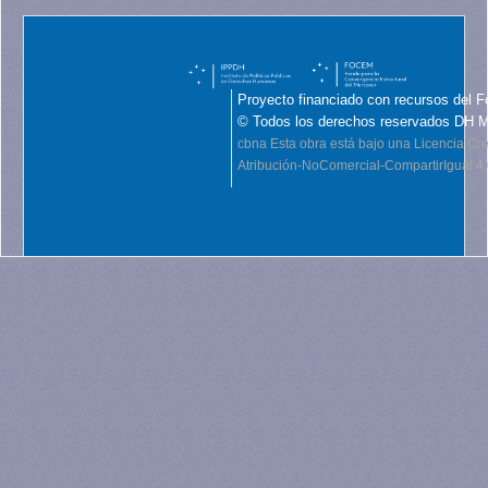
Proyecto financiado con recursos del F
© Todos los derechos reservados DH 
cbna
Esta obra está bajo una Licencia C
Atribución-NoComercial-CompartirIgual 4.0