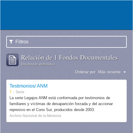
Filtros
Relación de 1 Fondos Documentales
Descripción archivística
Ordenar por:
Más reciente
Testimonios/ ANM
T
Serie
La serie Legajos ANM está conformada por testimonios de
familiares y víctimas de desaparición forzada y del accionar
represivo en el Cono Sur, producidos desde 2003.
Archivo Nacional de la Memoria