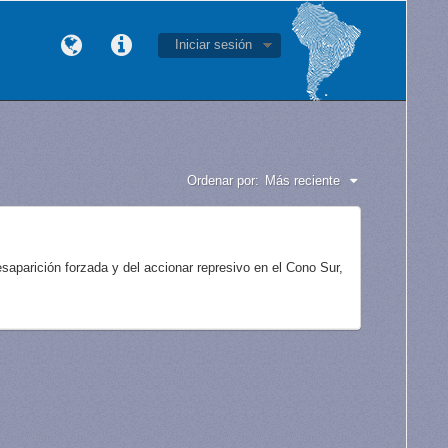
Iniciar sesión
Ordenar por:
Más reciente
aparición forzada y del accionar represivo en el Cono Sur,