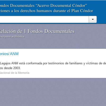
Fondos Documentales “Acervo Documental Cóndor”
aciones a los derechos humanos durante el Plan Cóndor
elación de 1 Fondos Documentales
scripción archivística
onios/ ANM
 Legajos ANM está conformada por testimonios de familiares y víctimas de des
dos desde 2003.
Nacional de la Memoria