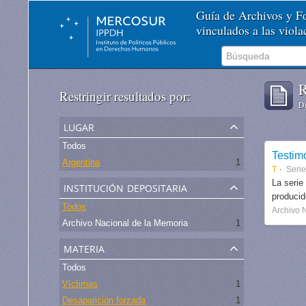
Guía de Archivos y 
vinculados a las viol
R
Restringir resultados por:
De
lugar
Todos
Testim
Argentina
1
T
Serie
institución depositaria
La serie
produci
Todos
Archivo 
Archivo Nacional de la Memoria
1
materia
Todos
Víctimas
1
Desaparición forzada
1