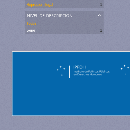
Represión ilegal
1
nivel de descripción
Todos
Serie
1