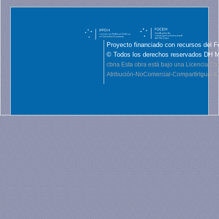
Proyecto financiado con recursos del F
© Todos los derechos reservados DH 
cbna
Esta obra está bajo una Licencia C
Atribución-NoComercial-CompartirIgual 4.0