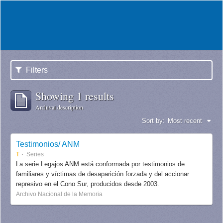
Filters
Showing 1 results
Archival description
Sort by:
Most recent
Testimonios/ ANM
T
Series
La serie Legajos ANM está conformada por testimonios de
familiares y víctimas de desaparición forzada y del accionar
represivo en el Cono Sur, producidos desde 2003.
Archivo Nacional de la Memoria