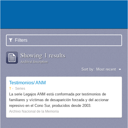
Filters
Showing 1 results
Archival description
Sort by:
Most recent
Testimonios/ ANM
T
Series
La serie Legajos ANM está conformada por testimonios de
familiares y víctimas de desaparición forzada y del accionar
represivo en el Cono Sur, producidos desde 2003.
Archivo Nacional de la Memoria