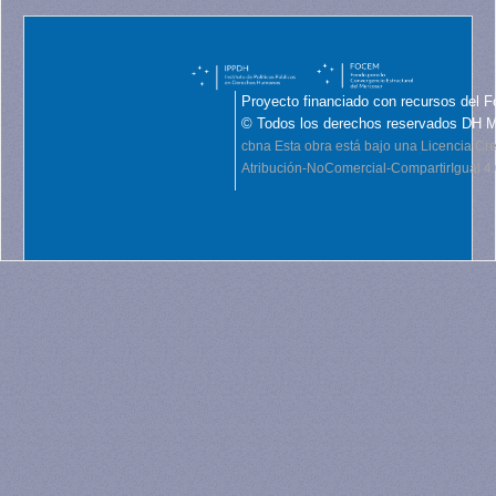
Proyecto financiado con recursos del F
© Todos los derechos reservados DH 
cbna
Esta obra está bajo una Licencia C
Atribución-NoComercial-CompartirIgual 4.0