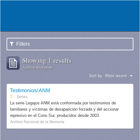
Filters
Showing 1 results
Archival description
Sort by:
Most recent
Testimonios/ ANM
T
Series
La serie Legajos ANM está conformada por testimonios de
familiares y víctimas de desaparición forzada y del accionar
represivo en el Cono Sur, producidos desde 2003.
Archivo Nacional de la Memoria