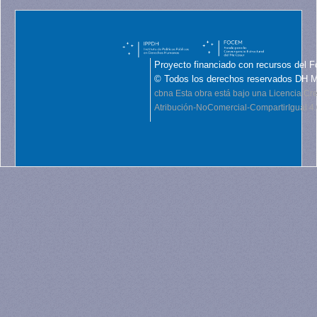
Proyecto financiado con recursos del F
© Todos los derechos reservados DH 
cbna
Esta obra está bajo una Licencia C
Atribución-NoComercial-CompartirIgual 4.0