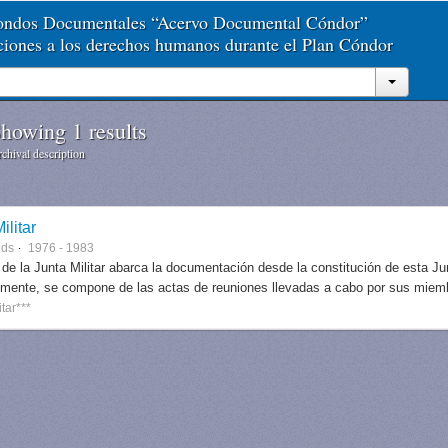
Fondos Documentales “Acervo Documental Cóndor”
aciones a los derechos humanos durante el Plan Cóndor
howing 1 results
chival description
ilitar
nds
1976 - 1983
 de la Junta Militar abarca la documentación desde la constitución de esta J
lmente, se compone de las actas de reuniones llevadas a cabo por sus miem
itar***