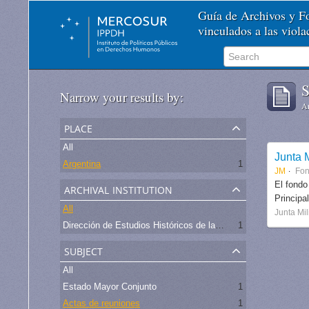
Guía de Archivos y 
vinculados a las viol
S
Narrow your results by:
Ar
place
All
Junta M
Argentina
1
JM
Fo
archival institution
El fondo
Principa
All
Junta Mil
Dirección de Estudios Históricos de la Fuerza Aérea
1
subject
All
Estado Mayor Conjunto
1
Actas de reuniones
1