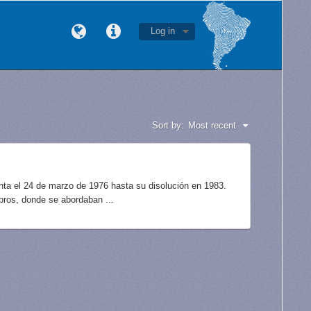
Log in
Sort by:
Most recent
unta el 24 de marzo de 1976 hasta su disolución en 1983.
bros, donde se abordaban ...