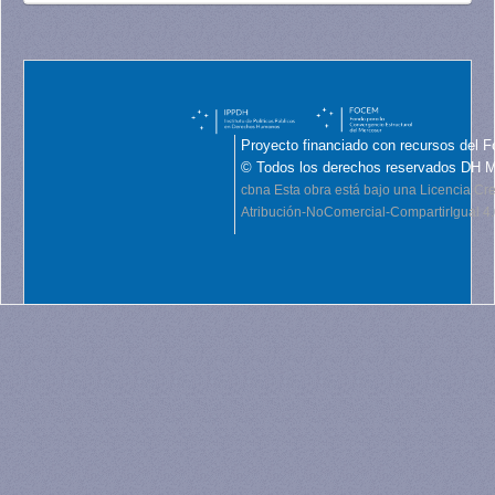
Proyecto financiado con recursos del F
© Todos los derechos reservados DH 
cbna
Esta obra está bajo una Licencia C
Atribución-NoComercial-CompartirIgual 4.0