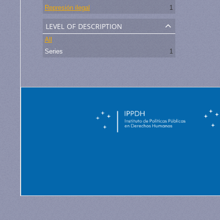
Represión ilegal
1
level of description
All
Series
1