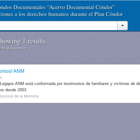
Fondos Documentales “Acervo Documental Cóndor”
aciones a los derechos humanos durante el Plan Cóndor
howing 1 results
chival description
onios/ ANM
es
 Legajos ANM está conformada por testimonios de familiares y víctimas de des
dos desde 2003.
Nacional de la Memoria