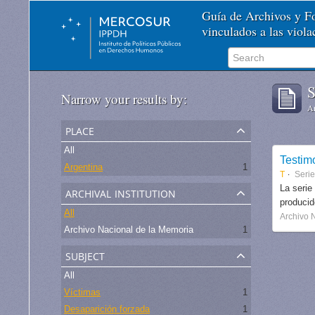
Guía de Archivos y 
vinculados a las viol
S
Narrow your results by:
Ar
place
All
Testim
Argentina
1
T
Seri
archival institution
La serie
produci
All
Archivo 
Archivo Nacional de la Memoria
1
subject
All
Víctimas
1
Desaparición forzada
1