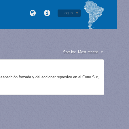
Log in
Sort by:
Most recent
aparición forzada y del accionar represivo en el Cono Sur,