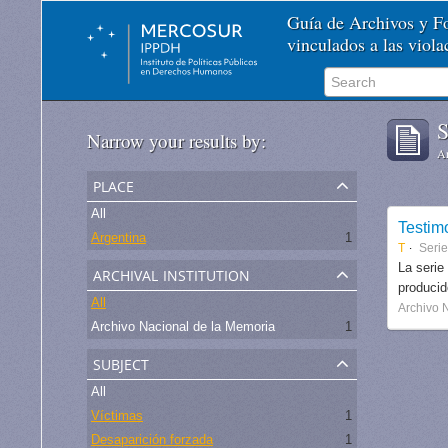
Guía de Archivos y 
vinculados a las viol
S
Narrow your results by:
Ar
place
All
Testim
Argentina
1
T
Seri
archival institution
La serie
produci
All
Archivo 
Archivo Nacional de la Memoria
1
subject
All
Víctimas
1
Desaparición forzada
1