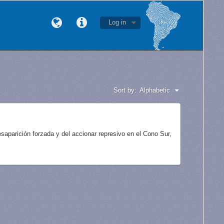
Log in
Sort by:
Alphabetic
aparición forzada y del accionar represivo en el Cono Sur,