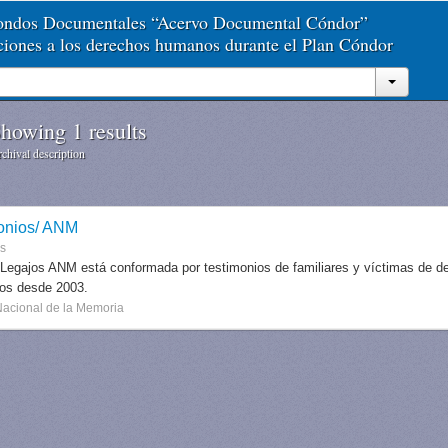
Fondos Documentales “Acervo Documental Cóndor”
aciones a los derechos humanos durante el Plan Cóndor
howing 1 results
chival description
onios/ ANM
es
 Legajos ANM está conformada por testimonios de familiares y víctimas de des
dos desde 2003.
Nacional de la Memoria