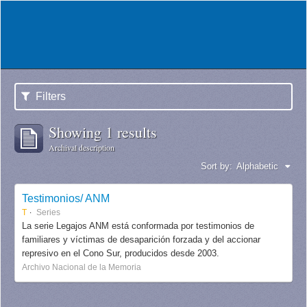
Filters
Showing 1 results
Archival description
Sort by:
Alphabetic
Testimonios/ ANM
T
Series
La serie Legajos ANM está conformada por testimonios de
familiares y víctimas de desaparición forzada y del accionar
represivo en el Cono Sur, producidos desde 2003.
Archivo Nacional de la Memoria