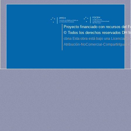
Proyecto financiado con recursos del F
© Todos los derechos reservados DH 
cbna
Esta obra está bajo una Licencia C
Atribución-NoComercial-CompartirIgual 4.0