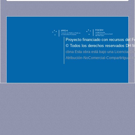
Proyecto financiado con recursos del F
© Todos los derechos reservados DH 
cbna
Esta obra está bajo una Licencia C
Atribución-NoComercial-CompartirIgual 4.0