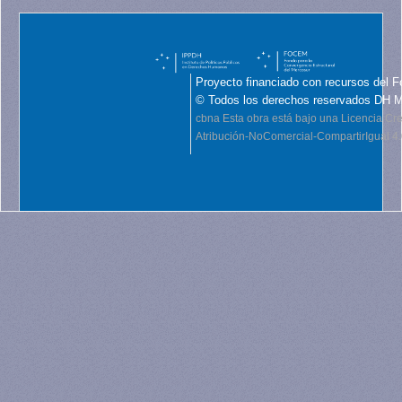
Proyecto financiado con recursos del F
© Todos los derechos reservados DH 
cbna
Esta obra está bajo una Licencia C
Atribución-NoComercial-CompartirIgual 4.0