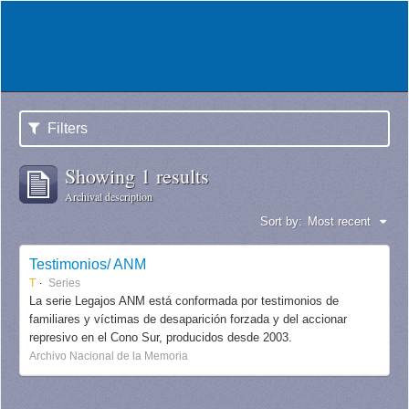
Filters
Showing 1 results
Archival description
Sort by:
Most recent
Testimonios/ ANM
T
Series
La serie Legajos ANM está conformada por testimonios de
familiares y víctimas de desaparición forzada y del accionar
represivo en el Cono Sur, producidos desde 2003.
Archivo Nacional de la Memoria