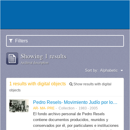
Filters
Showing 1 results
Archival description
Sort by:
Alphabetic
1 results with digital objects
Show results with digital
objects
Pedro Resels- Movimiento Judío por los Derechos Humanos
AR- MA- PRE
Collection
1983 - 2005
El fondo archivo personal de Pedro Resels
contiene documentos producidos, reunidos y
conservados por él, por particulares e instituciones