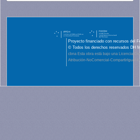
Proyecto financiado con recursos del F
© Todos los derechos reservados DH 
cbna
Esta obra está bajo una Licencia C
Atribución-NoComercial-CompartirIgual 4.0