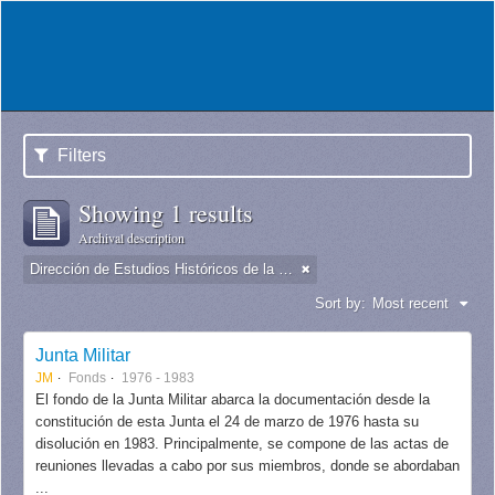
Filters
Showing 1 results
Archival description
Dirección de Estudios Históricos de la Fuerza Aérea
Sort by:
Most recent
Junta Militar
JM
Fonds
1976 - 1983
El fondo de la Junta Militar abarca la documentación desde la
constitución de esta Junta el 24 de marzo de 1976 hasta su
disolución en 1983. Principalmente, se compone de las actas de
reuniones llevadas a cabo por sus miembros, donde se abordaban
...