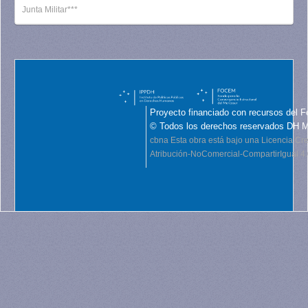
Junta Militar***
Proyecto financiado con recursos del F
© Todos los derechos reservados DH 
cbna
Esta obra está bajo una Licencia C
Atribución-NoComercial-CompartirIgual 4.0