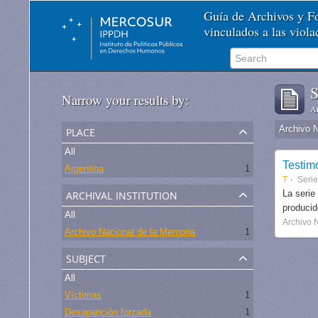
Guía de Archivos y 
vinculados a las viol
S
Narrow your results by:
Ar
place
Archivo 
All
Testim
Argentina
1
T
Seri
archival institution
La serie
produci
All
Archivo 
Archivo Nacional de la Memoria
1
subject
All
Víctimas
1
Desaparición forzada
1