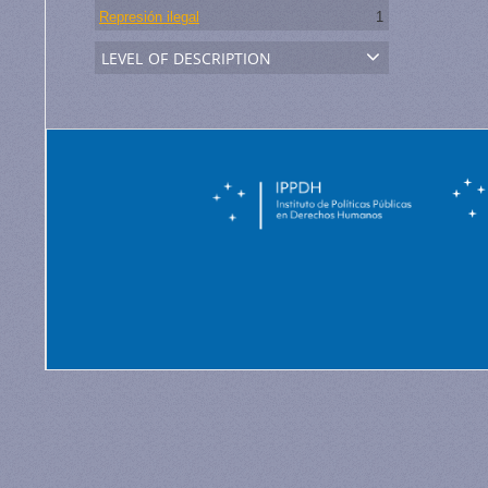
Represión ilegal
1
level of description