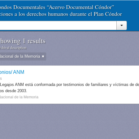
Fondos Documentales “Acervo Documental Cóndor”
aciones a los derechos humanos durante el Plan Cóndor
howing 1 results
chival description
Nacional de la Memoria
onios/ ANM
es
 Legajos ANM está conformada por testimonios de familiares y víctimas de des
dos desde 2003.
Nacional de la Memoria