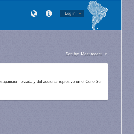
Log in
Sort by:
Most recent
aparición forzada y del accionar represivo en el Cono Sur,