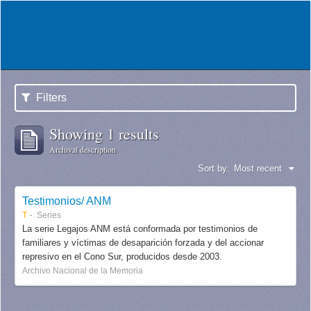
Filters
Showing 1 results
Archival description
Sort by:
Most recent
Testimonios/ ANM
T
Series
La serie Legajos ANM está conformada por testimonios de
familiares y víctimas de desaparición forzada y del accionar
represivo en el Cono Sur, producidos desde 2003.
Archivo Nacional de la Memoria