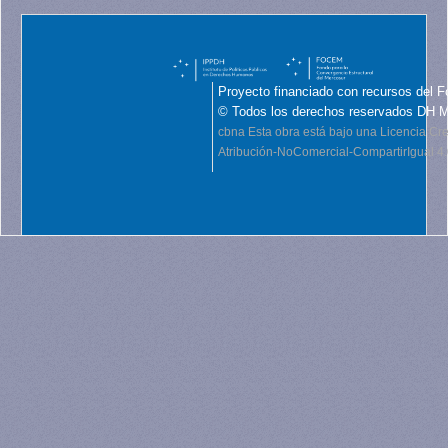
Proyecto financiado con recursos del F
© Todos los derechos reservados DH 
cbna
Esta obra está bajo una Licencia C
Atribución-NoComercial-CompartirIgual 4.0