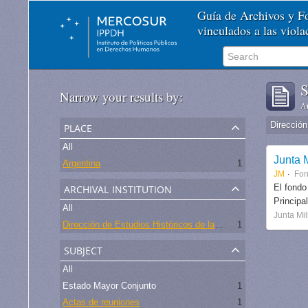
Guía de Archivos y 
vinculados a las viol
S
Narrow your results by:
Ar
place
All
Junta M
Argentina
1
JM
Fo
archival institution
El fondo
Principa
All
Junta Mil
Dirección de Estudios Históricos de la Fuerza Aérea
1
subject
All
Estado Mayor Conjunto
1
Actas de reuniones
1