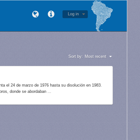
Log in
Sort by:
Most recent
unta el 24 de marzo de 1976 hasta su disolución en 1983.
bros, donde se abordaban ...