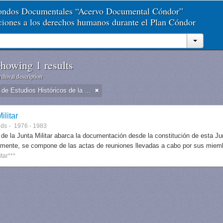
Fondos Documentales “Acervo Documental Cóndor”
aciones a los derechos humanos durante el Plan Cóndor
howing 1 results
chival description
Dirección de Estudios Históricos de la Fuerza Aérea
ilitar
nds
1976 - 1983
 de la Junta Militar abarca la documentación desde la constitución de esta J
lmente, se compone de las actas de reuniones llevadas a cabo por sus miem
itar***