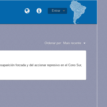
Entrar
Ordenar por:
Mais recente
aparición forzada y del accionar represivo en el Cono Sur,