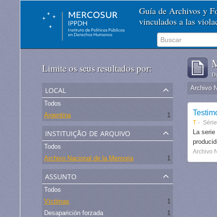
Guía de Archivos y 
vinculados a las viol
M
Limite os seus resultados por:
De
local
Archivo 
Todos
Testim
Argentina
1
T
Séri
instituição de arquivo
La serie
produci
Todos
Archivo 
Archivo Nacional de la Memoria
1
assunto
Todos
Víctimas
1
Desaparición forzada
1