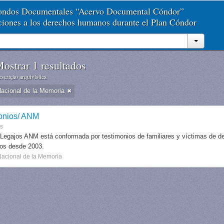
Fondos Documentales “Acervo Documental Cóndor”
aciones a los derechos humanos durante el Plan Cóndor
ostrar 1 resultados
scrição arquivística
Nacional de la Memoria
onios/ ANM
es
 Legajos ANM está conformada por testimonios de familiares y víctimas de des
dos desde 2003.
Nacional de la Memoria