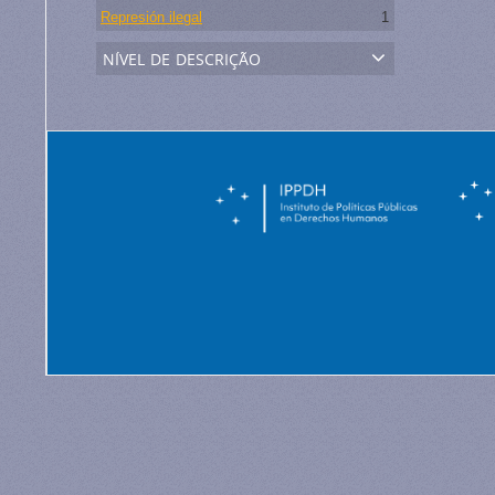
Represión ilegal
1
nível de descrição