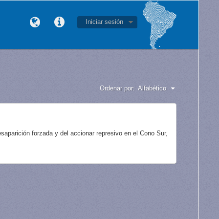
Iniciar sesión
Ordenar por:
Alfabético
aparición forzada y del accionar represivo en el Cono Sur,