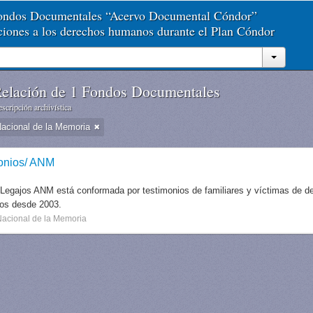
Fondos Documentales “Acervo Documental Cóndor”
aciones a los derechos humanos durante el Plan Cóndor
elación de 1 Fondos Documentales
scripción archivística
Nacional de la Memoria
onios/ ANM
 Legajos ANM está conformada por testimonios de familiares y víctimas de des
dos desde 2003.
Nacional de la Memoria