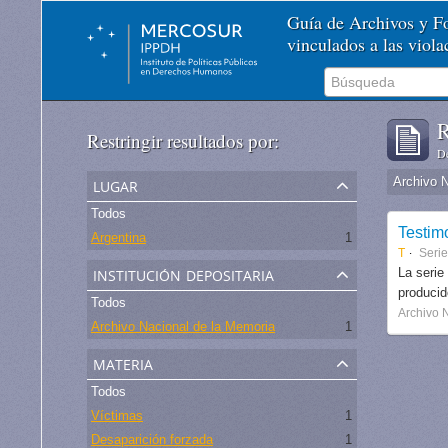
Guía de Archivos y 
vinculados a las viol
R
Restringir resultados por:
De
lugar
Archivo 
Todos
Testim
Argentina
1
T
Serie
institución depositaria
La serie
produci
Todos
Archivo 
Archivo Nacional de la Memoria
1
materia
Todos
Víctimas
1
Desaparición forzada
1