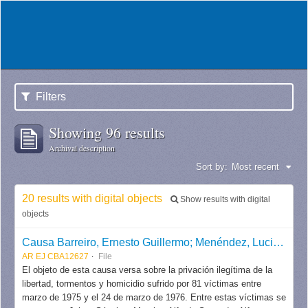
Filters
Showing 96 results
Archival description
Sort by:
Most recent
20 results with digital objects
Show results with digital
objects
Causa Barreiro, Ernesto Guillermo; Menéndez, Luciano Benjamín y otros (Megacausa "La Perla")
AR EJ CBA12627
File
El objeto de esta causa versa sobre la privación ilegítima de la
libertad, tormentos y homicidio sufrido por 81 víctimas entre
marzo de 1975 y el 24 de marzo de 1976. Entre estas víctimas se