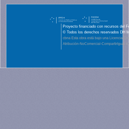
Proyecto financiado con recursos del F
© Todos los derechos reservados DH 
cbna
Esta obra está bajo una Licencia C
Atribución-NoComercial-CompartirIgual 4.0