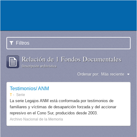
Filtros
Relación de 1 Fondos Documentales
Descripción archivística
Ordenar por:
Más reciente
Testimonios/ ANM
T
Serie
La serie Legajos ANM está conformada por testimonios de
familiares y víctimas de desaparición forzada y del accionar
represivo en el Cono Sur, producidos desde 2003.
Archivo Nacional de la Memoria