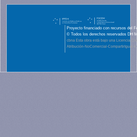
Proyecto financiado con recursos del F
© Todos los derechos reservados DH 
cbna
Esta obra está bajo una Licencia C
Atribución-NoComercial-CompartirIgual 4.0