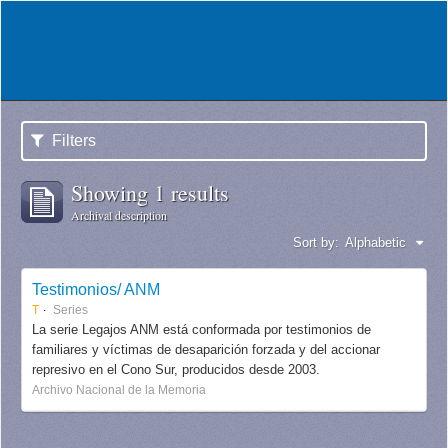
Filters
Showing 1 results
Archival description
Sort by:
Alphabetic
Testimonios/ ANM
T
Series
La serie Legajos ANM está conformada por testimonios de
familiares y víctimas de desaparición forzada y del accionar
represivo en el Cono Sur, producidos desde 2003.
Archivo Nacional de la Memoria