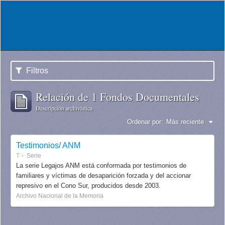
Filtros
Relación de 1 Fondos Documentales
Descripción archivística
Ordenar por:
Más reciente
Testimonios/ ANM
T
Serie
La serie Legajos ANM está conformada por testimonios de
familiares y víctimas de desaparición forzada y del accionar
represivo en el Cono Sur, producidos desde 2003.
Archivo Nacional de la Memoria