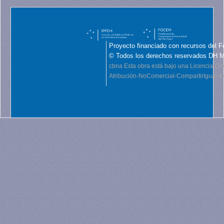
Proyecto financiado con recursos del F
© Todos los derechos reservados DH 
cbna
Esta obra está bajo una Licencia C
Atribución-NoComercial-CompartirIgual 4.0