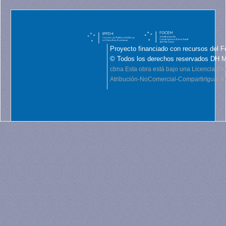
Proyecto financiado con recursos del F
© Todos los derechos reservados DH 
cbna
Esta obra está bajo una Licencia C
Atribución-NoComercial-CompartirIgual 4.0