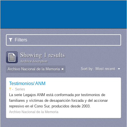
Filters
Showing 1 results
Archival description
Sort by:
Most recent
Archivo Nacional de la Memoria
Testimonios/ ANM
T
Series
La serie Legajos ANM está conformada por testimonios de
familiares y víctimas de desaparición forzada y del accionar
represivo en el Cono Sur, producidos desde 2003.
Archivo Nacional de la Memoria