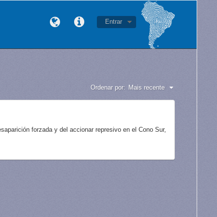
Entrar
Ordenar por:
Mais recente
aparición forzada y del accionar represivo en el Cono Sur,