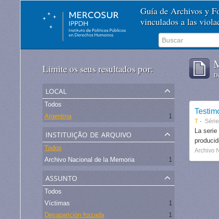
Guía de Archivos y 
vinculados a las viol
M
Limite os seus resultados por:
De
local
Todos
Testim
Argentina
1
T
Séri
instituição de arquivo
La serie
produci
Todos
Archivo 
Archivo Nacional de la Memoria
1
assunto
Todos
Víctimas
1
Desaparición forzada
1