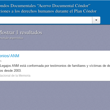
Fondos Documentales “Acervo Documental Cóndor”
aciones a los derechos humanos durante el Plan Cóndor
ostrar 1 resultados
scrição arquivística
onios/ ANM
es
 Legajos ANM está conformada por testimonios de familiares y víctimas de des
dos desde 2003.
Nacional de la Memoria