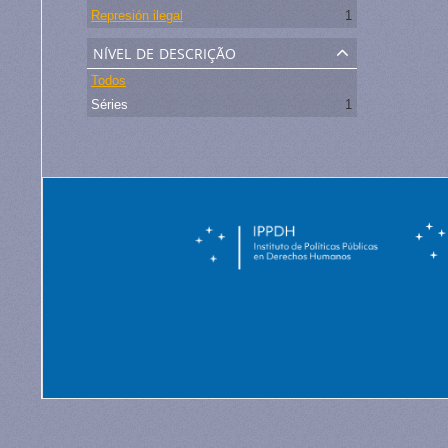
Represión ilegal
1
nível de descrição
Todos
Séries
1