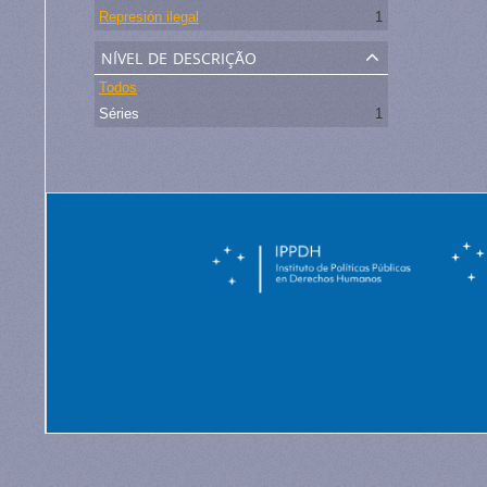
Represión ilegal
1
nível de descrição
Todos
Séries
1