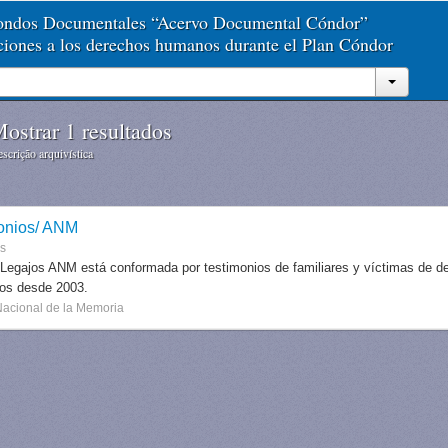
Fondos Documentales “Acervo Documental Cóndor”
aciones a los derechos humanos durante el Plan Cóndor
ostrar 1 resultados
scrição arquivística
onios/ ANM
es
 Legajos ANM está conformada por testimonios de familiares y víctimas de des
dos desde 2003.
Nacional de la Memoria