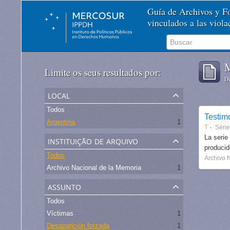
Guía de Archivos y 
vinculados a las viol
M
Limite os seus resultados por:
De
local
Todos
Testim
Argentina
1
T
Séri
instituição de arquivo
La serie
produci
Todos
Archivo 
Archivo Nacional de la Memoria
1
assunto
Todos
Víctimas
1
Desaparición forzada
1