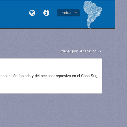
Entrar
Ordenar por:
Alfabético
aparición forzada y del accionar represivo en el Cono Sur,