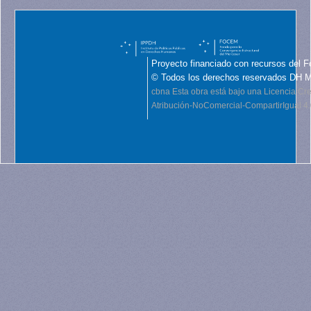
Proyecto financiado con recursos del F
© Todos los derechos reservados DH 
cbna
Esta obra está bajo una Licencia C
Atribución-NoComercial-CompartirIgual 4.0