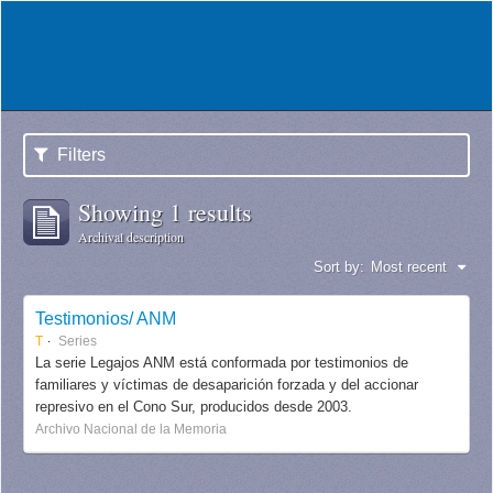
Filters
Showing 1 results
Archival description
Sort by:
Most recent
Testimonios/ ANM
T
Series
La serie Legajos ANM está conformada por testimonios de
familiares y víctimas de desaparición forzada y del accionar
represivo en el Cono Sur, producidos desde 2003.
Archivo Nacional de la Memoria