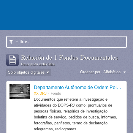
Filtros
Relación de 1 Fondos Documentales
Descripción archivística
Ordenar por:
Alfabético
Sólo objetos digitales
Departamento Autônomo de Ordem Política e Social do Estado do Rio de Janeiro
XX DRJ
Fondo
Documentos que refletem a investigação e
atividades do DOPS-RJ como: prontuários de
pessoas físicas, relatórios de investigação,
boletins de serviço, pedidos de busca, informes,
fotografias, panfletos, termo de declaração,
telegramas, radiogramas ...