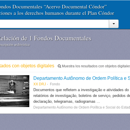
Fondos Documentales “Acervo Documental Cóndor”
aciones a los derechos humanos durante el Plan Cóndor
elación de 1 Fondos Documentales
scripción archivística
tados con objetos digitales
Muestra los resultados con objetos digitale
Departamento Autônomo de Ordem Política e S
XX DRJ
Fondo
Documentos que refletem a investigação e atividades do
relatórios de investigação, boletins de serviço, pedidos d
declaração, telegramas, radiogramas ...
Departamento Autônomo de Ordem Política e Social do Estad