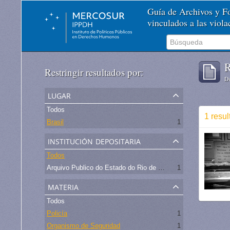
Guía de Archivos y 
vinculados a las viol
R
Restringir resultados por:
De
lugar
Todos
1 resul
Brasil
1
institución depositaria
Todos
Arquivo Publico do Estado do Rio de Janeiro -
1
materia
Todos
Policía
1
Organismo de Seguridad
1