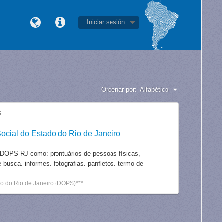
Iniciar sesión
Ordenar por:
Alfabético
s
ocial do Estado do Rio de Janeiro
 DOPS-RJ como: prontuários de pessoas físicas,
e busca, informes, fotografias, panfletos, termo de
o do Rio de Janeiro (DOPS)***