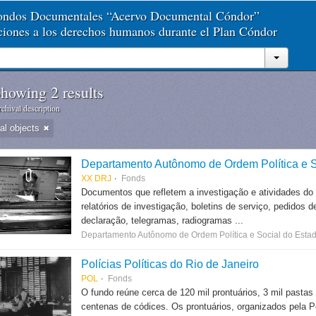
Fondos Documentales “Acervo Documental Cóndor”
aciones a los derechos humanos durante el Plan Cóndor
howing 2 results
chival description
tal objects
Departamento Autônomo de Ordem Política e S
XX DRJ
Fonds
Documentos que refletem a investigação e atividades do
relatórios de investigação, boletins de serviço, pedidos d
declaração, telegramas, radiogramas ...
Departamento Autônomo de Ordem Política e Social do Estad
Polícias Políticas do Rio de Janeiro
POL
Fonds
O fundo reúne cerca de 120 mil prontuários, 3 mil pastas
centenas de códices. Os prontuários, organizados pela Po