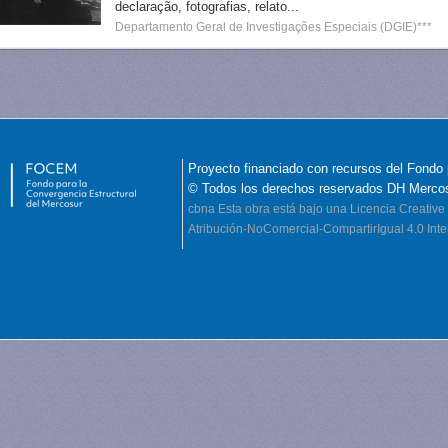
declaração, fotografias, relato...
Departamento Geral de Investigações Especiais (DGIE)***
Proyecto financiado con recursos del Fondo 
© Todos los derechos reservados DH Merco
cbna
Esta obra está bajo una Licencia Creati
Atribución-NoComercial-CompartirIgual 4.0 Inte