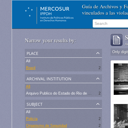
Guía de Archivos y 
vinculados a las viol
S
Narrow your results by:
Ar
place
Only digi
All
Brasil
2
archival institution
All
Arquivo Publico do Estado do Rio de Janeiro -
2
subject
All
Policía
2
Organismo de Seguridad
2