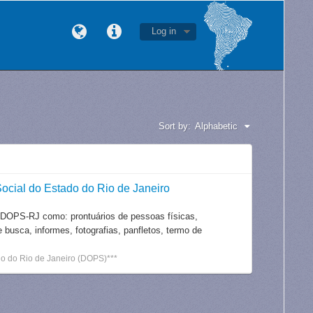
Log in
Sort by:
Alphabetic
ocial do Estado do Rio de Janeiro
 DOPS-RJ como: prontuários de pessoas físicas,
e busca, informes, fotografias, panfletos, termo de
o do Rio de Janeiro (DOPS)***