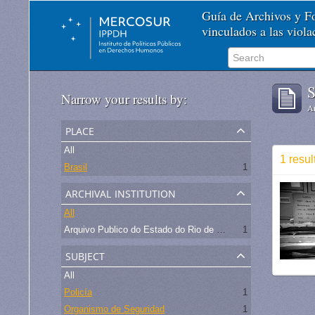
Guía de Archivos y 
vinculados a las viol
S
Narrow your results by:
Ar
place
All
1 resul
Brasil
1
archival institution
All
Arquivo Publico do Estado do Rio de Janeiro -
1
subject
All
Policía
1
Organismo de Seguridad
1