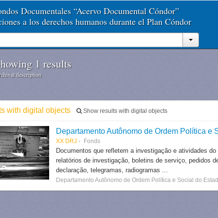
Fondos Documentales “Acervo Documental Cóndor”
aciones a los derechos humanos durante el Plan Cóndor
howing 1 results
chival description
ts with digital objects
Show results with digital objects
Departamento Autônomo de Ordem Política e S
XX DRJ
Fonds
Documentos que refletem a investigação e atividades do
relatórios de investigação, boletins de serviço, pedidos d
declaração, telegramas, radiogramas ...
Departamento Autônomo de Ordem Política e Social do Estad