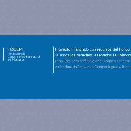
Proyecto financiado con recursos del Fondo 
© Todos los derechos reservados DH Merco
cbna
Esta obra está bajo una Licencia Creati
Atribución-NoComercial-CompartirIgual 4.0 Inte