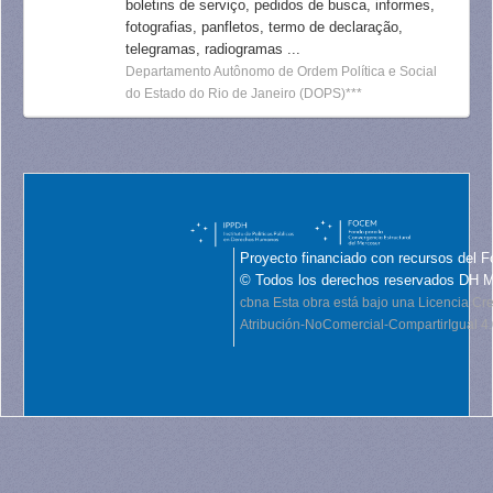
boletins de serviço, pedidos de busca, informes,
fotografias, panfletos, termo de declaração,
telegramas, radiogramas ...
Departamento Autônomo de Ordem Política e Social
do Estado do Rio de Janeiro (DOPS)***
Proyecto financiado con recursos del F
© Todos los derechos reservados DH 
cbna
Esta obra está bajo una Licencia C
Atribución-NoComercial-CompartirIgual 4.0