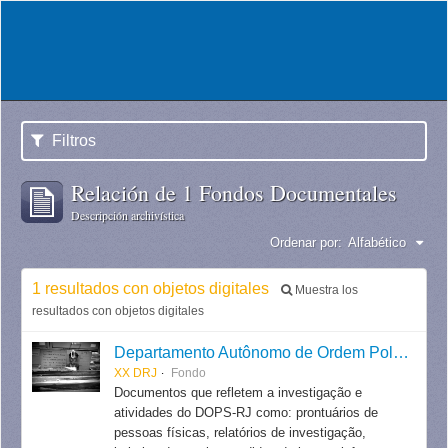
Filtros
Relación de 1 Fondos Documentales
Descripción archivística
Ordenar por:
Alfabético
1 resultados con objetos digitales
Muestra los
resultados con objetos digitales
Departamento Autônomo de Ordem Política e Social do Estado do Rio de Janeiro
XX DRJ
Fondo
Documentos que refletem a investigação e
atividades do DOPS-RJ como: prontuários de
pessoas físicas, relatórios de investigação,